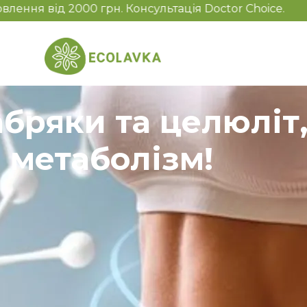
рн. Консультація Doctor Choice.
абряки та целюліт
метаболізм!
люлітом? Lym Drain & Detox – ваш ключ до здорового