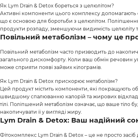
Як Lym Drain & Detox бореться з целюлітом?
Активні компоненти цього комплексу допомагають с
що є основою для боротьби з целюлітом. Поліпшен
продукти розпаду, зменшуючи видимість целюліту т
Повільний метаболізм – чому це пр
Повільний метаболізм часто призводить до накопиче
загального дискомфорту. Коли ваш обмін речовин у
може сприяти появі зайвих кілограмів.
Як Lym Drain & Detox прискорює метаболізм?
Цей продукт містить компоненти, які покращують обм
швидшому спалюванню калорій та жирових відкладень
тілі. Поліпшений метаболізм означає, що ваше тіло б
накопичувати її у вигляді жиру.
Lym Drain & Detox: Ваш надійний со
Фітокомплекс Lym Drain & Detox – це не просто засі