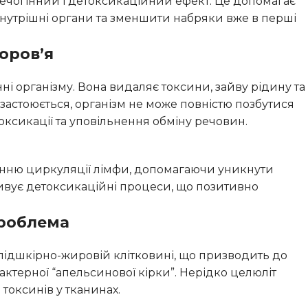
ечогінний і детоксикаційний ефект. Це допомагає
внутрішні органи та зменшити набряки вже в перші
оров’я
і організму. Вона видаляє токсини, зайву рідину та
 застоюється, організм не може повністю позбутися
оксикації та уповільнення обміну речовин.
нню циркуляції лімфи, допомагаючи уникнути
тивує детоксикаційні процеси, що позитивно
проблема
підшкірно-жировій клітковині, що призводить до
ктерної “апельсинової кірки”. Нерідко целюліт
токсинів у тканинах.