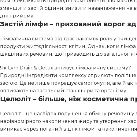
Комплекс містить природні компоненти, що мають с
зменшити застій рідини, знизити навантаження на 
дні прийому.
Застій лімфи – прихований ворог зд
Лімфатична система відіграє важливу роль у очищенн
продукти життєдіяльності клітин. Однак, коли лімфа
шкідливих речовин, що призводить до загальної інт
Як Lym Drain & Detox активує лімфатичну систему?
Природні інгредієнти комплексу сприяють поліпше
застою. Це не лише покращує самопочуття, але й ак
впливають на загальний стан шкіри та організму.
Целюліт – більше, ніж косметична 
Целюліт – це наслідок порушення обміну речовин у 
нерівномірного накопичення жиру та утворення хара
виникає через поганий відтік лімфи та накопичення 