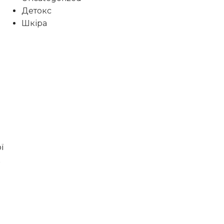
Детокс
Шкіра
ї
к