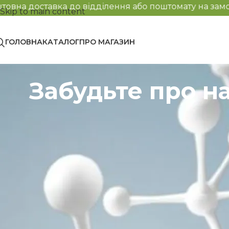
 відділення або поштомату на замовлення від 2000 г
Skip to main content
ГОЛОВНА
КАТАЛОГ
ПРО МАГАЗИН
Забудьте про н
Відчуваєте постійну втому, набряки та боретеся з це
тіла і легкості!