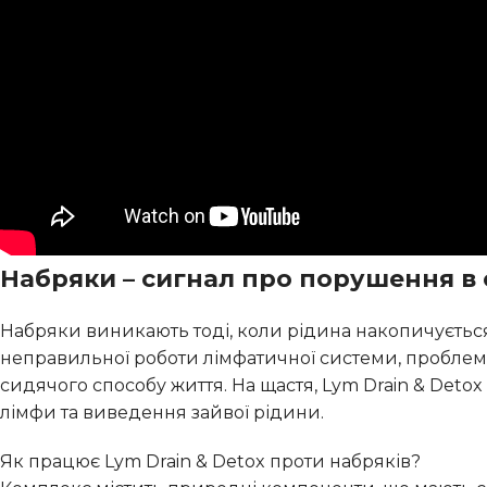
Набряки – сигнал про порушення в 
Набряки виникають тоді, коли рідина накопичується
неправильної роботи лімфатичної системи, проблем 
сидячого способу життя. На щастя, Lym Drain & Det
лімфи та виведення зайвої рідини.
Як працює Lym Drain & Detox проти набряків?