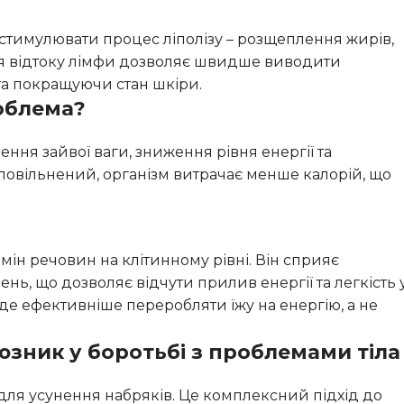
тимулювати процес ліполізу – розщеплення жирів,
ня відтоку лімфи дозволяє швидше виводити
а покращуючи стан шкіри.
облема?
ння зайвої ваги, зниження рівня енергії та
повільнений, організм витрачає менше калорій, що
ін речовин на клітинному рівні. Він сприяє
, що дозволяє відчути прилив енергії та легкість 
уде ефективніше переробляти їжу на енергію, а не
юзник у боротьбі з проблемами тіла
б для усунення набряків. Це комплексний підхід до