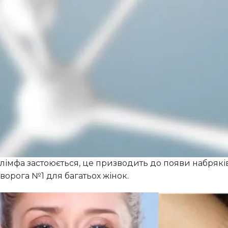
Набряки, застій лімфи, целюліт, темні кола під очима
багатьох людей, незалежно від віку чи рівня актив
порушення у лімфатичній системі, що відповідає за в
лімфа застоюється, це призводить до появи набряків,
ворога №1 для багатьох жінок.