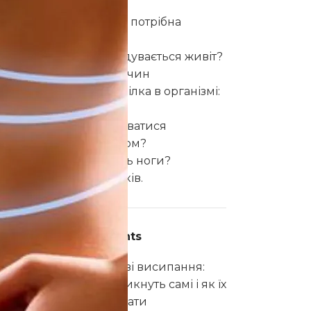
Чому клітковина потрібна
щодня?
Чому постійно здувається живіт?
7 можливих причин
Ознаки нестачі білка в організмі:
10 симптомів
Чи можна підмиватися
звичайним милом?
Чому набрякають ноги?
Причини набряків.
Recent Comments
Інна
до
Підліткові висипання:
чому вони не зникнуть самі і як їх
правильно лікувати