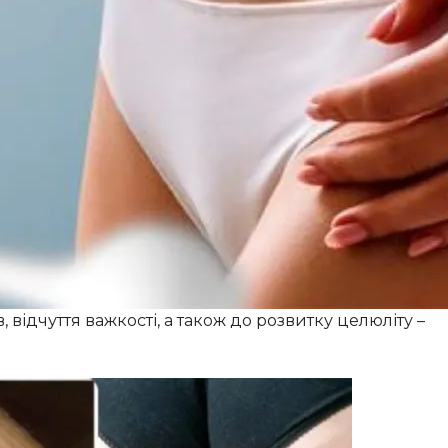
 і повільний метаболізм – це проблеми, які турбують
ності. Причиною цих неприємностей часто стають
иведення токсинів і зайвої рідини з організму. Коли
 відчуття важкості, а також до розвитку целюліту –