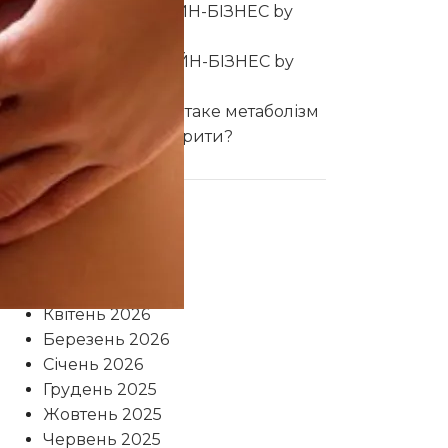
admin
до
ОНЛАЙН-БІЗНЕС by
CHOICE
Ольга
до
ОНЛАЙН-БІЗНЕС by
CHOICE
Анастасія
до
Що таке метаболізм
і як його прискорити?
Archives
Липень 2026
Травень 2026
Квітень 2026
Березень 2026
Січень 2026
Грудень 2025
Жовтень 2025
Червень 2025