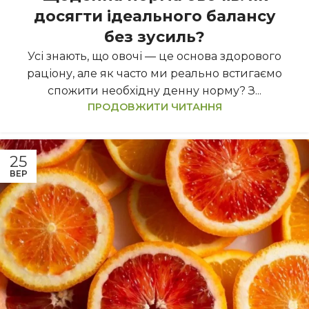
досягти ідеального балансу
без зусиль?
Усі знають, що овочі — це основа здорового
раціону, але як часто ми реально встигаємо
спожити необхідну денну норму? З...
ПРОДОВЖИТИ ЧИТАННЯ
25
ВЕР