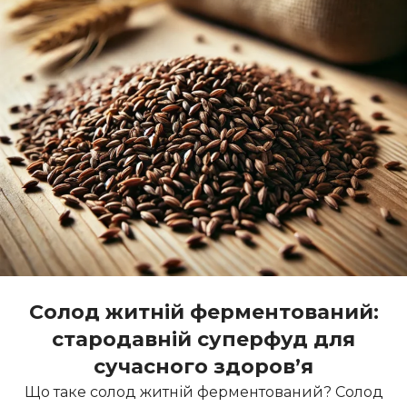
Солод житній ферментований:
стародавній суперфуд для
сучасного здоров’я
Що таке солод житній ферментований? Солод