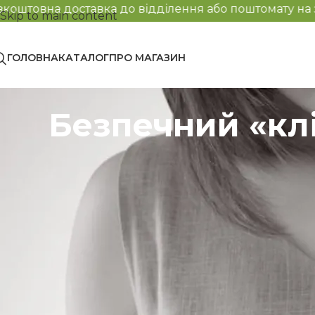
до відділення або поштомату на замовлення від 2000
Skip to main content
ГОЛОВНА
КАТАЛОГ
ПРО МАГАЗИН
Безпечний «клі
Токсини
— це шкідливі речовини, які потрапляють 
утворюються в результаті внутрішніх процесів. Вони
спричиняти різні захворювання та погіршувати зага
Давайте детальніше розглянемо, звідки беруться ток
них очищуватися.
Як токсини потрапляють в організм?
Харчування
. Низькоякісні продукти, насичені пес