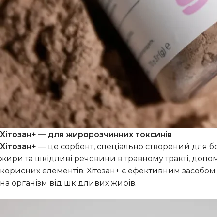
Хітозан+ — для жиророзчинних токсинів
Хітозан+
— це сорбент, спеціально створений для б
жири та шкідливі речовини в травному тракті, допо
корисних елементів. Хітозан+ є ефективним засобо
на організм від шкідливих жирів.