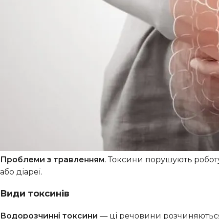
інфекцій і вірусів.
Порушення роботи органів
. Печінка, нирки, леген
надлишку токсинів, оскільки саме ці органи відповід
Хронічна втома
. Токсини знижують рівень енергії, що
втоми навіть після відпочинку.
Проблеми зі шкірою
. Акне, запалення, сухість та і
токсинів, оскільки шкіра — це один із шляхів їх виве
Алергії та харчові непереносимості
. Токсини можут
харчові непереносимості.
Проблеми з травленням
. Токсини порушують робот
або діареї.
Види токсинів
Водорозчинні токсини
— ці речовини розчиняються 