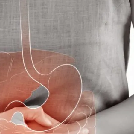
живання великої кількості жирної та смаженої їжі
— це ще одне джерело токсинів. Промислові викид
 щодня потрапляють у наш організм через дихальні
тити важкі метали, хлор, мікроби та інші шкідливі
о, що засоби для догляду за шкірою або чистки містя
з шкіру.
вин також можуть призводити до накопичення
кі організм не встигає ефективно виводити.
систему, роблячи організм більш вразливим до