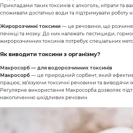
Прикладами таких токсинів є алкоголь, нітрати та в
споживати достатньо води та підтримувати роботу н
Жиророзчинні токсини
— це речовини, що розчиняю
печінці та мозку. До них належать пестициди, гормо
жиророзчинних токсинів потребує спеціальних мет
Як виводити токсини з організму?
Макросорб — для водорозчинних токсинів
Макросорб
— це природний сорбент, який ефективн
працює, зв’язуючи токсичні речовини та виводячи ї
Регулярне використання Макросорба дозволяє підтр
накопиченню шкідливих речовин.