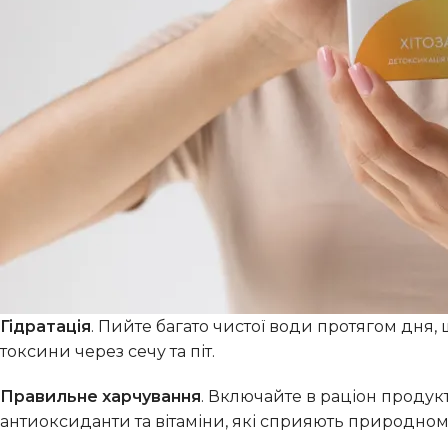
Гідратація
. Пийте багато чистої води протягом дня
токсини через сечу та піт.
Правильне харчування
. Включайте в раціон продукт
антиоксиданти та вітаміни, які сприяють природно