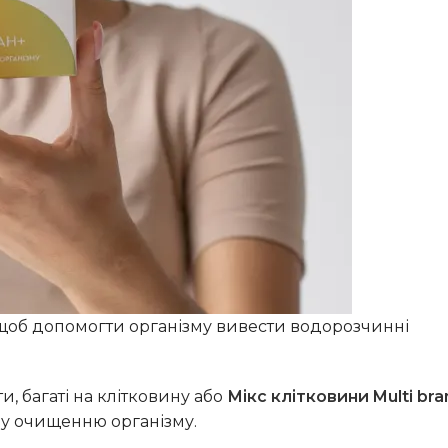
, щоб допомогти організму вивести водорозчинні
и, багаті на клітковину або
Мікс клітковини Multi bra
му очищенню організму.