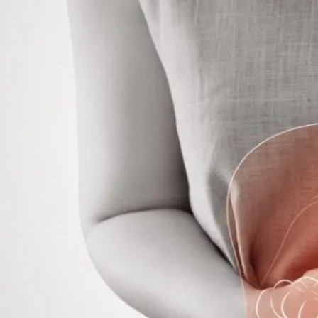
добавками, можуть стати джерелом токсинів. Також в
сприяє накопиченню токсичних речовин.
Повітря
. Забруднення навколишнього середовища 
вихлопні гази, шкідливі хімічні речовини у повітрі
шляхи.
Вода
. Нечищена або хімічно оброблена вода може міс
речовини.
Косметика та побутова хімія
. Ми часто не помічаєм
токсичні компоненти, які можуть всмоктуватися чере
Стрес і метаболізм
. Стрес і порушений обмін речо
внутрішніх токсинів — продуктів розпаду речовин, я
Як токсини впливають на організм?
Погіршення імунітету
. Токсини ослаблюють імунну 