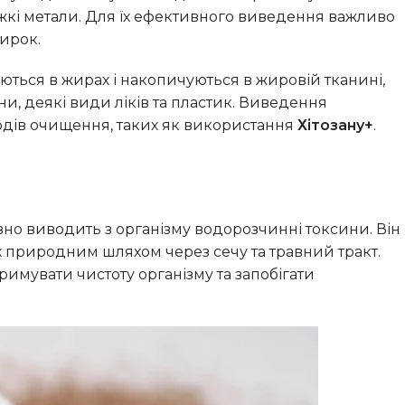
ажкі метали. Для їх ефективного виведення важливо
ирок.
ться в жирах і накопичуються в жировій тканині,
ни, деякі види ліків та пластик. Виведення
одів очищення, таких як використання
Хітозану+
.
о виводить з організму водорозчинні токсини. Він
х природним шляхом через сечу та травний тракт.
имувати чистоту організму та запобігати