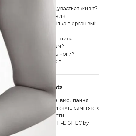
щодня?
Чому постійно здувається живіт?
7 можливих причин
и,
Ознаки нестачі білка в організмі:
10 симптомів
Чи можна підмиватися
звичайним милом?
Чому набрякають ноги?
Причини набряків.
ть
Recent Comments
Інна
до
Підліткові висипання:
чому вони не зникнуть самі і як їх
правильно лікувати
admin
до
ОНЛАЙН-БІЗНЕС by
CHOICE