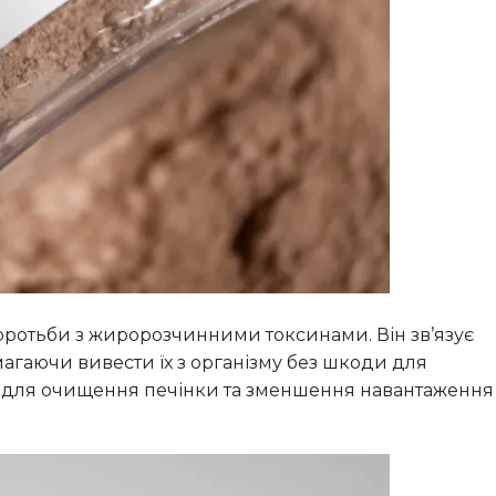
оротьби з жиророзчинними токсинами. Він зв’язує
магаючи вивести їх з організму без шкоди для
м для очищення печінки та зменшення навантаження