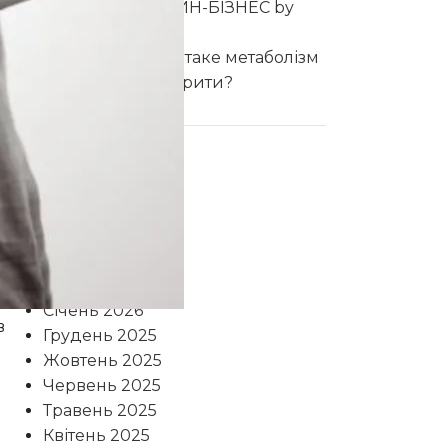
Ольга
до
ОНЛАЙН-БІЗНЕС by
CHOICE
Анастасія
до
Що таке метаболізм
і як його прискорити?
Archives
ня
Липень 2026
Травень 2026
Квітень 2026
Березень 2026
Січень 2026
в
Грудень 2025
Жовтень 2025
Червень 2025
Травень 2025
Квітень 2025