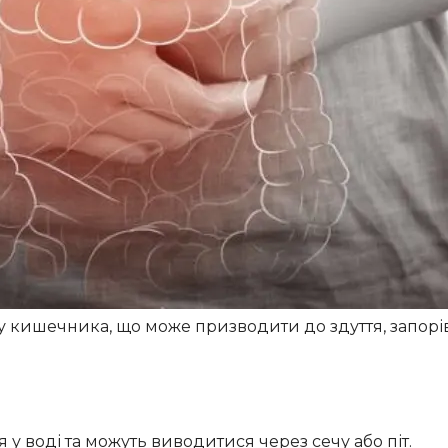
і та шлунково-кишковий тракт страждають від
ають за їх нейтралізацію та виведення.
 призводить до постійної втоми, апатії та відчуття
нші проблеми зі шкірою часто є результатом накопичен
дення.
ь посилювати алергічні реакції та викликати нові
у кишечника, що може призводити до здуття, запорі
у воді та можуть виводитися через сечу або піт.