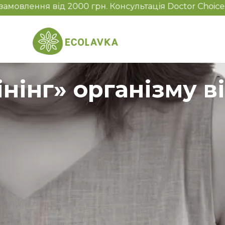
 грн. Консультація Doctor Choice.
нінг» організму ві
в організм з навколишнього середовища або
 можуть негативно впливати на наш організм,
льне самопочуття.
сини, як вони впливають на нас і як ефективно від
тицидами, гербіцидами, консервантами та штучними