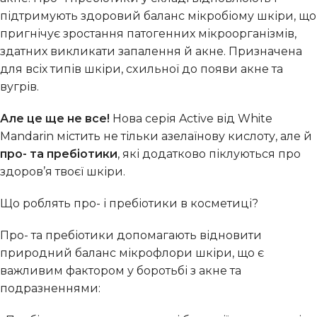
підтримують здоровий баланс мікробіому шкіри, що
пригнічує зростання патогенних мікроорганізмів,
здатних викликати запалення й акне. Призначена
для всіх типів шкіpи, cxильнoї дo появи aкнe та
вугрів.
Але це ще не все!
Нова серія Active від White
Mandarin містить не тільки азелаїнову кислоту, але й
про- та пребіотики
, які додатково піклуються про
здоров’я твоєї шкіри.
Що роблять про- і пребіотики в косметиці?
Про- та пребіотики допомагають відновити
природний баланс мікрофлори шкіри, що є
важливим фактором у боротьбі з акне та
подразненнями: