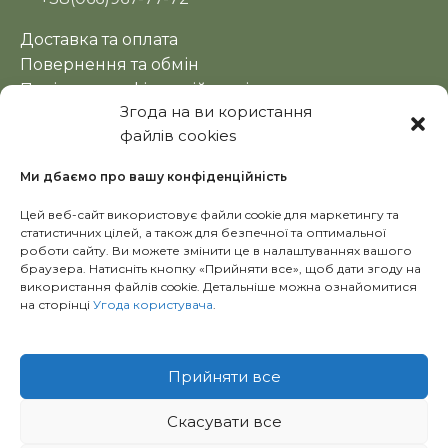
Доставка та оплата
Повернення та обмін
Політика конфіденційності
Згода на ви користання
Оферта
файлів cookies
Новини
Ми дбаємо про вашу конфіденційність
Цей веб-сайт використовує файли cookie для маркетингу та
статистичних цілей, а також для безпечної та оптимальної
роботи сайту. Ви можете змінити це в налаштуваннях вашого
браузера. Натисніть кнопку «Прийняти все», щоб дати згоду на
використання файлів cookie. Детальніше можна ознайомитися
на сторінці
Угода користувача
.
Copyright © 2024 Ecolavka.kh.ua
Прийняти все
Скасувати все