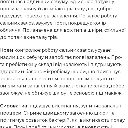
поглинає надлишки себуму. Здійснює потужну
протизапальну й антибактеріальну дію, добре
підсушує поверхневі запалення. Регулює роботу
сальних залоз, звужує пори, покращує колір
обличчя. Призначена для всіх типів шкіри, схильної
до появи акне та вугрів.
Крем
контролює роботу сальних залоз, усуває
надлишок себуму й запобігає появі запалень. Про-
та пребіотики у складі відновлюють і підтримують
здоровий баланс мікробіому шкіри, що пригнічує
зростання патогенних мікроорганізмів, здатних
викликати запалення й акне. Легка текстура добре
зволожує, не обтяжує шкіру і є основою під макіяж.
Сироватка
підсушує висипання, зупиняє запальні
процеси. Сприяє швидкому загоєнню шкіри та
пригнічує розвиток бактерій, які викликають появу
акне. Про- і пребіотики у складі відновлюють і