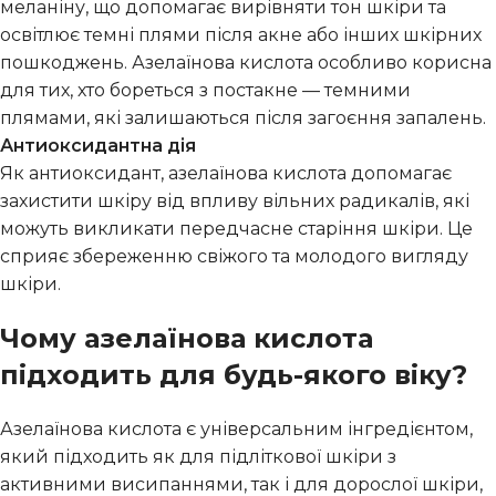
меланіну, що допомагає вирівняти тон шкіри та
освітлює темні плями після акне або інших шкірних
пошкоджень. Азелаїнова кислота особливо корисна
для тих, хто бореться з постакне — темними
плямами, які залишаються після загоєння запалень.
Антиоксидантна дія
Як антиоксидант, азелаїнова кислота допомагає
захистити шкіру від впливу вільних радикалів, які
можуть викликати передчасне старіння шкіри. Це
сприяє збереженню свіжого та молодого вигляду
шкіри.
Чому азелаїнова кислота
підходить для будь-якого віку?
Азелаїнова кислота є універсальним інгредієнтом,
який підходить як для підліткової шкіри з
активними висипаннями, так і для дорослої шкіри,