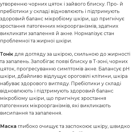
утворенню чорних цяток і зайвого блиску. Про- й
пребіотики у складі відновлюють і підтримують
здоровий баланс мікробіому шкіри, що пригнічує
зростання патогенних мікроорганізмів, здатних
викликати запалення й акне. Нормалізує стан
проблемної та жирної шкіри.
Тонік
для догляду за шкірою, схильною до жирності
та запалень. Запобігає появі блиску в Т-зоні, чорних
цяток, прогресуванню симптомів акне. Балансує рН
шкіри, дбайливо відлущує ороговілі клітини, шкіра
набуває здорового вигляду. Пребіотики у складі
відновлюють і підтримують здоровий баланс
мікробіому шкіри, що пригнічує зростання
патогенних мікроорганізмів, які викликають
висипання та запалення.
Маска
глибоко очищує та заспокоює шкіру, швидко