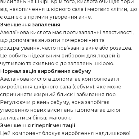
висипань на шкірі. Крім того, кислота очищає пори
від накопичення шкірного сала і мертвих клітин, що
є однією з причин утворення акне.
Зменшення запалення
Азелаїнова кислота має протизапальні властивості,
що допомагає знизити почервоніння та
роздратування, часто пов’язані з акне або розацеа.
Це робить її ідеальним вибором для людей із
чутливою та схильною до запалень шкірою.
Нормалізація вироблення себуму
Азелаїнова кислота допомагає контролювати
вироблення шкірного сала (себуму), яке може
спричиняти жирний блиск і забивання пор.
Регулюючи рівень себуму, вона запобігає
утворенню нових висипань і допомагає шкірі
залишатися більш матовою.
Зменшення гіперпігментації
Цей компонент блокує вироблення надлишкової