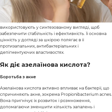
Азелаїнова кислота
— це насичена дикарбонова
кислота, яка природно зустрічається в зернах
пшениці, жита і ячменю. У косметичних засобах її
використовують у синтезованому вигляді, щоб
забезпечити стабільність і ефективність. Її основна
цінність у догляді за шкірою полягає в її
протизапальних, антибактеріальних і
депігментуючих властивостях.
Як діє азелаїнова кислота?
Боротьба з акне
Азелаїнова кислота активно впливає на бактерії, що
спричиняють акне, зокрема Propionibacterium acnes.
Вона пригнічує їх розвиток і розмноження,
допомагаючи зменшити кількість запалень і