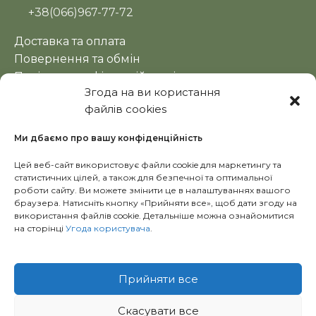
+38(066)967-77-72
Доставка та оплата
Повернення та обмін
Політика конфіденційності
Згода на ви користання
Оферта
файлів cookies
Новини
Ми дбаємо про вашу конфіденційність
Цей веб-сайт використовує файли cookie для маркетингу та
статистичних цілей, а також для безпечної та оптимальної
роботи сайту. Ви можете змінити це в налаштуваннях вашого
браузера. Натисніть кнопку «Прийняти все», щоб дати згоду на
використання файлів cookie. Детальніше можна ознайомитися
на сторінці
Угода користувача
.
Copyright © 2024 Ecolavka.kh.ua
Прийняти все
Скасувати все