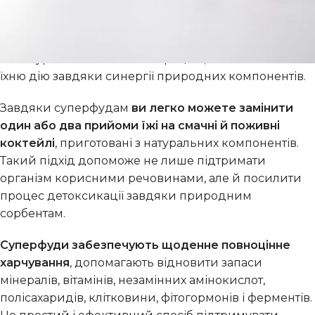
цікавими рецептами, які дозволять вам міксувати
наші суперфуди для досягнення максимальної
користі. Адже комбінуючи різні продукти, можна не
лише урізноманітнити свій раціон, а й посилити
їхню дію завдяки синергії природних компонентів.
Завдяки суперфудам
ви легко можете замінити
один або два прийоми їжі на смачні й поживні
коктейлі
, приготовані з натуральних компонентів.
Такий підхід допоможе не лише підтримати
організм корисними речовинами, але й посилити
процес детоксикації завдяки природним
сорбентам.
Суперфуди забезпечують щоденне повноцінне
харчування
, допомагають відновити запаси
мінералів, вітамінів, незамінних амінокислот,
полісахаридів, клітковини, фітогормонів і ферментів.