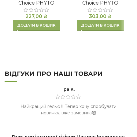
Choice PHYTO
Choice PHYTO
227,00
₴
303,00
₴
ДОДАТИ В КОШИК
ДОДАТИ В КОШИК
ВІДГУКИ ПРО НАШІ ТОВАРИ
Іра К.
Найкращий гель☺️!!! Тепер хочу спробувати
новинку, вже замовила🥰
Гель для інтимної гігієни Цитрус (очищення