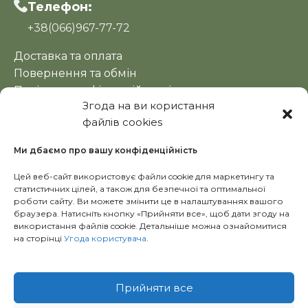
Телефон:
+38(066)967-77-72
Доставка та оплата
Повернення та обмін
Політика конфіденційності
Згода на ви користання
Оферта
файлів cookies
Новини
Ми дбаємо про вашу конфіденційність
Цей веб-сайт використовує файли cookie для маркетингу та
статистичних цілей, а також для безпечної та оптимальної
роботи сайту. Ви можете змінити це в налаштуваннях вашого
браузера. Натисніть кнопку «Прийняти все», щоб дати згоду на
використання файлів cookie. Детальніше можна ознайомитися
на сторінці
Угода користувача
.
Copyright © 2024 Ecolavka.kh.ua
Прийняти все