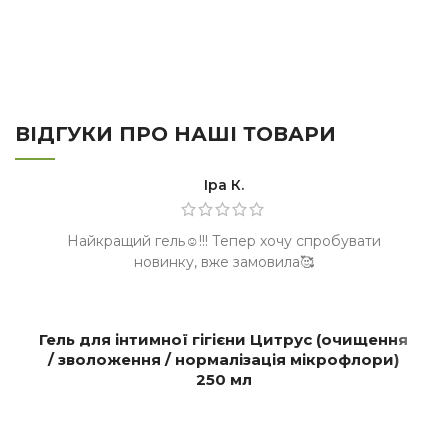
ВІДГУКИ ПРО НАШІ ТОВАРИ
Іра К.
Найкращий гель☺️!!! Тепер хочу спробувати
новинку, вже замовила🥰
Гель для інтимної гігієни Цитрус (очищення
/ зволоження / нормалізація мікрофлори)
250 мл